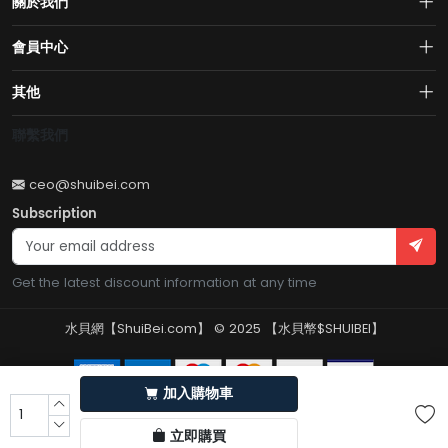
關於我們
About us
會員中心
水貝網【Shuibei.com始於2007年】130個國家地區7700萬用戶首選的全
Join us
球黃金珠寶跨境電商平臺！AI與區塊鏈的完美結合的【水貝幣$SB】引領
Account
其他
全球黃金珠寶穩定幣RWA新紀元！
Privacy policy
Order
Brand List
聯繫我們
Wishlist
Account
Brand List
ceo@shuibei.com
Terms of use
Subscription
Become a seller
Account
Get the latest discount information at any time
水貝網【ShuiBei.com】 © 2025 【水貝幣$SHUIBEI】
加入購物車
立即購買