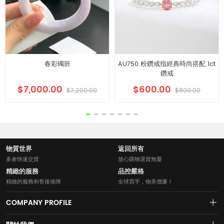
春彩镯胚
AU750 粉鑽戒指經典時尚搭配 1ct
鑽戒
$7,000.00
$600.00
$7,200.00
$800.00
物質世界
返回所有
多倉快速交貨
放心購物退貨無憂
精緻的服務
品控嚴格
精緻的服務和售後保障
全球買手，物美價廉！
COMPANY PROFILE