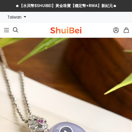
🔥【水貝幣$SHUIBEI】黃金珠寶【穩定幣+RWA】新紀元🔥
Taiwan
水貝網戰略服務商全球招募計劃


