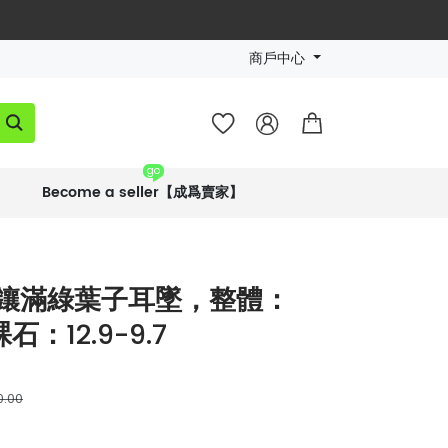
商戶中心




go
Become a seller【成爲賣家】
金鑲滿綠葉子耳墜，整體：
，裸石：12.9-9.7
0.00