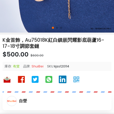
K金首飾，Au75018K紅白鎮嵌閃耀影底葫蘆16-
17-18寸調節套鏈
$500.00
$600.00
庫存:
有貨
品牌:
ShuiBei
SKU:
kjss120114
自營