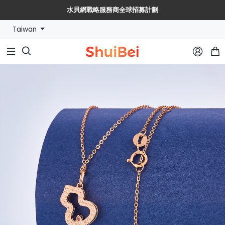
水貝網戰略服務商全球招募計劃
Taiwan
🔥【水貝幣$SHUIBEI】黃金珠寶【穩定幣+RWA】新紀元🔥


