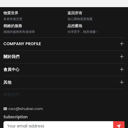
物質世界
返回所有
多倉快速交貨
放心購物退貨無憂
精緻的服務
品控嚴格
精緻的服務和售後保障
全球買手，物美價廉！
COMPANY PROFILE
關於我們
About us
會員中心
水貝網【Shuibei.com始於2007年】130個國家地區7700萬用戶首選的全
Join us
球黃金珠寶跨境電商平臺！AI與區塊鏈的完美結合的【水貝幣$SB】引領
Account
其他
全球黃金珠寶穩定幣RWA新紀元！
Privacy policy
Order
Brand List
聯繫我們
Wishlist
Account
Brand List
ceo@shuibei.com
Terms of use
Subscription
Become a seller