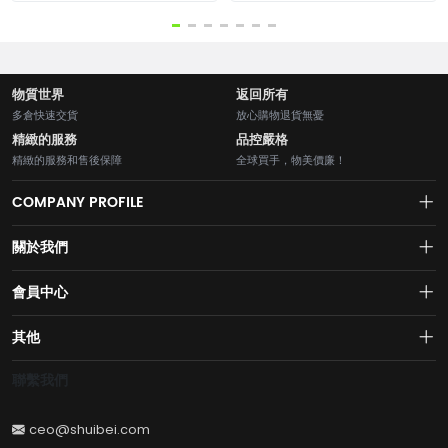
物質世界
返回所有
多倉快速交貨
放心購物退貨無憂
精緻的服務
品控嚴格
精緻的服務和售後保障
全球買手，物美價廉！
COMPANY PROFILE
關於我們
About us
會員中心
水貝網【Shuibei.com始於2007年】130個國家地區7700萬用戶首選的全
Join us
球黃金珠寶跨境電商平臺！AI與區塊鏈的完美結合的【水貝幣$SB】引領
Account
其他
全球黃金珠寶穩定幣RWA新紀元！
Privacy policy
Order
Brand List
聯繫我們
Wishlist
Account
Brand List
ceo@shuibei.com
Terms of use