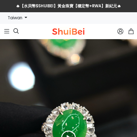
水貝網戰略服務商全球招募計劃
Taiwan
🔥【水貝幣$SHUIBEI】黃金珠寶【穩定幣+RWA】新紀元🔥


