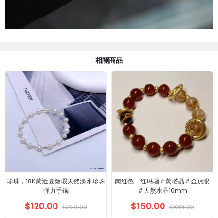
相關商品
珍珠，18K黃近圓微瑕天然淡水珍珠
南红色，红玛瑙＃黄塔晶＃金虎眼
彈力手镯
＃天然水晶10mm
$120.00
$150.00
$200.00
$888.00