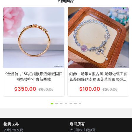
相關商品
K金首飾，18K紅鑲嵌鑽石鑲嵌固口
銀飾，足銀#復古風 足銀做舊工藝
戒指镂空小青新圈戒
紫晶蝴蝶結幸福四葉草間銀飾彈力
繩手串
$350.00
$100.00
$600.00
$250.00
物質世界
返回所有
多倉快速交貨
放心購物退貨無憂