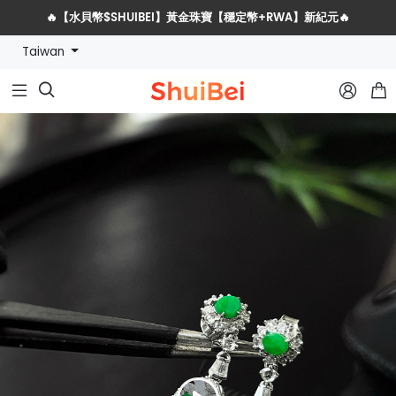
🔥【水貝幣$SHUIBEI】黃金珠寶【穩定幣+RWA】新紀元🔥
Taiwan
水貝網戰略服務商全球招募計劃


