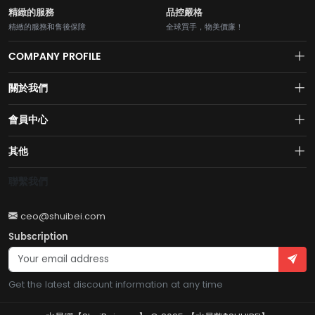
精緻的服務
品控嚴格
精緻的服務和售後保障
全球買手，物美價廉！
COMPANY PROFILE
關於我們
About us
會員中心
水貝網【Shuibei.com始於2007年】130個國家地區7700萬用戶首選的全
Join us
球黃金珠寶跨境電商平臺！AI與區塊鏈的完美結合的【水貝幣$SB】引領
Account
其他
全球黃金珠寶穩定幣RWA新紀元！
Privacy policy
Order
Brand List
聯繫我們
Wishlist
Account
Brand List
ceo@shuibei.com
Terms of use
Subscription
Become a seller
Account
Get the latest discount information at any time