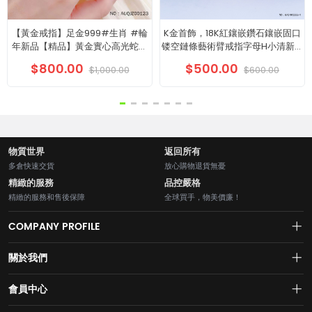
【黃金戒指】足金999#生肖 #輪
K金首飾，18K紅鑲嵌鑽石鑲嵌固口
年新品【精品】黃金實心高光蛇骨
镂空鏈條藝術臂戒指字母H小清新圈
固口戒指
戒
$800.00
$500.00
$1,000.00
$600.00
物質世界
返回所有
多倉快速交貨
放心購物退貨無憂
精緻的服務
品控嚴格
精緻的服務和售後保障
全球買手，物美價廉！
COMPANY PROFILE
關於我們
About us
會員中心
水貝網【Shuibei.com始於2007年】130個國家地區7700萬用戶首選的全
Join us