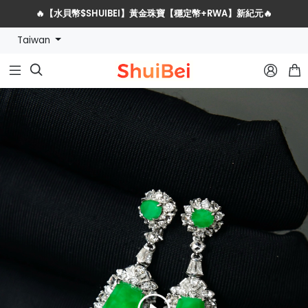
🔥【水貝幣$SHUIBEI】黃金珠寶【穩定幣+RWA】新紀元🔥
Taiwan
水貝網戰略服務商全球招募計劃


