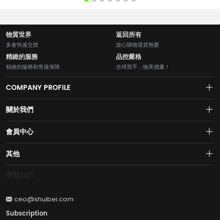
物質世界
返回所有
多倉快速交貨
放心購物退貨無憂
精緻的服務
品控嚴格
精緻的服務和售後保障
全球買手，物美價廉！
COMPANY PROFILE
關於我們
About us
會員中心
水貝網【Shuibei.com始於2007年】130個國家地區7700萬用戶首選的全
Join us
球黃金珠寶跨境電商平臺！AI與區塊鏈的完美結合的【水貝幣$SB】引領
Account
其他
全球黃金珠寶穩定幣RWA新紀元！
Privacy policy
Order
Brand List
聯繫我們
Wishlist
Account
Brand List
ceo@shuibei.com
Terms of use
Subscription
Become a seller