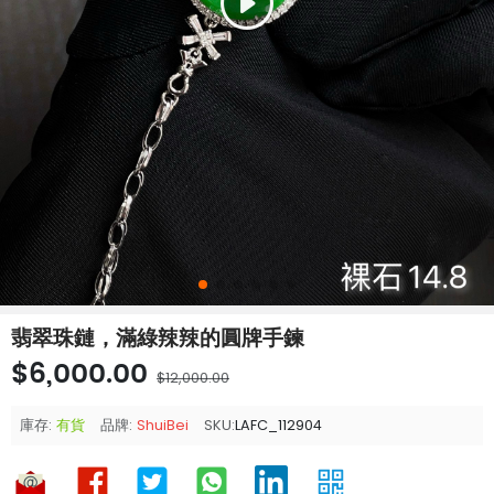
翡翠珠鏈，滿綠辣辣的圓牌手鍊
$6,000.00
$12,000.00
庫存:
有貨
品牌:
ShuiBei
SKU:
LAFC_112904