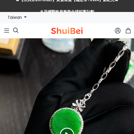
水貝網戰略服務商全球招募計劃
Taiwan
🔥【水貝幣$SHUIBEI】黃金珠寶【穩定幣+RWA】新紀元🔥


