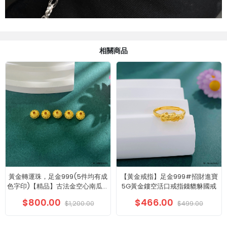
相關商品
黃金轉運珠，足金999(5件均有成
【黃金戒指】足金999#招財進寶
色字印)【精品】古法金空心南瓜波
5G黃金鏤空活口戒指錢貔貅國戒
紋轉運珠/5件
$800.00
$466.00
$1,200.00
$499.00