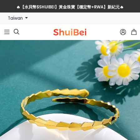
🔥【水貝幣$SHUIBEI】黃金珠寶【穩定幣+RWA】新紀元🔥
Taiwan
水貝網戰略服務商全球招募計劃


