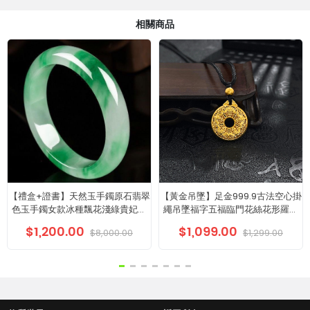
相關商品
【禮盒+證書】天然玉手鐲原石翡翠
【黃金吊墜】足金999.9古法空心掛
色玉手鐲女款冰種飄花淺綠貴妃手
繩吊墜福字五福臨門花絲花形羅盤
鐲
吊墜(含珠子)
$1,200.00
$1,099.00
$8,000.00
$1,299.00