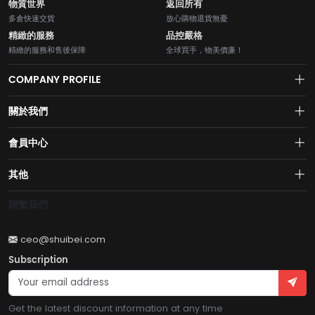
物質世界
返回所有
多倉快速交貨
放心購物退貨無憂
精緻的服務
品控嚴格
精緻的服務和售後保障
全球買手，物美價廉！
COMPANY PROFILE
關於我們
About us
會員中心
水貝網【Shuibei.com始於2007年】130個國家地區7700萬用戶首選的全
Join us
球黃金珠寶跨境電商平臺！AI與區塊鏈的完美結合的【水貝幣$SB】引領
Account
其他
全球黃金珠寶穩定幣RWA新紀元！
Privacy policy
Order
Brand List
聯繫我們
Wishlist
Account
Brand List
ceo@shuibei.com
Terms of use
Subscription
Become a seller
Account
Get the latest discount information at any time