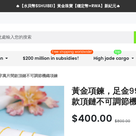
🔥【水貝幣$SHUIBEI】黃金珠寶【穩定幣+RWA】新紀元🔥
水貝網戰略服務商全球招募計劃
Free shipping worldwide!
top
on
$200 million in subsidies!
High jade cargo
十字萬片間款頂鏈不可調節機織項鍊
黃金項鍊，足金9
款頂鏈不可調節
$400.00
$800.00