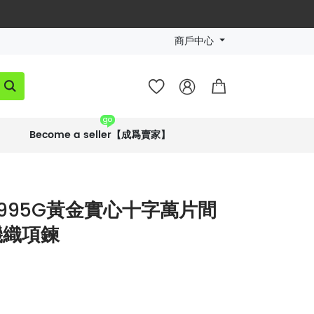
商戶中心




go
Become a seller【成爲賣家】
995G黃金實心十字萬片間
機織項鍊