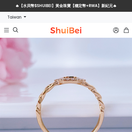
🔥【水貝幣$SHUIBEI】黃金珠寶【穩定幣+RWA】新紀元🔥
Taiwan
水貝網戰略服務商全球招募計劃


