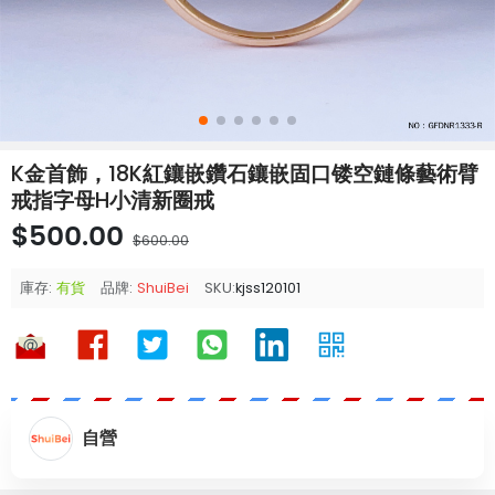
K金首飾，18K紅鑲嵌鑽石鑲嵌固口镂空鏈條藝術臂
戒指字母H小清新圈戒
$500.00
$600.00
庫存:
有貨
品牌:
ShuiBei
SKU:
kjss120101
自營