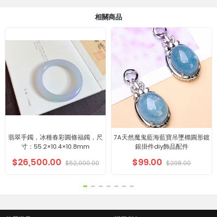
相關商品
翡翠手鐲，冰種春彩圓條福鐲，尺
7A天然魔鬼藍海藍寶吊墜橢圓形鍍
寸：55.2×10.4×10.8mm
銀掛件diy飾品配件
$26,500.00
$99.00
$52,000.00
$298.00