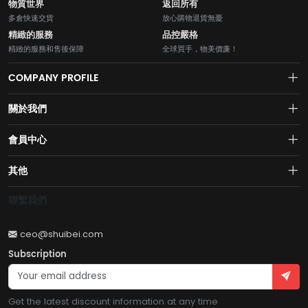
物質世界
返回所有
多倉快速交貨
放心購物退貨無憂
精緻的服務
品控嚴格
精緻的服務和售後保障
全球買手，物美價廉！
COMPANY PROFILE
關於我們
About us
會員中心
水貝網【Shuibei.com始於2007年】130個國家地區7700萬用戶首選的全
Join us
球黃金珠寶跨境電商平臺！AI與區塊鏈的完美結合的【水貝幣$SB】引領
Account
其他
全球黃金珠寶穩定幣RWA新紀元！
Privacy policy
Order
Brand List
聯繫我們
Wishlist
Account
Brand List
ceo@shuibei.com
Terms of use
Subscription
Become a seller
Account
Get the latest discount information at any time