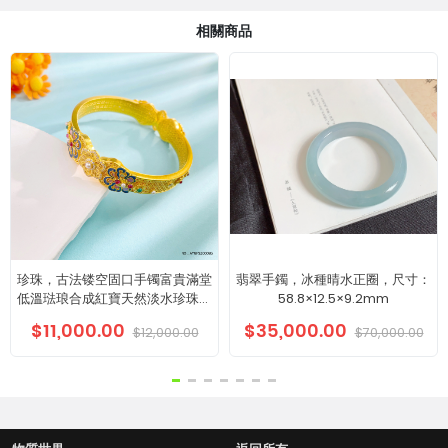
相關商品
珍珠，古法镂空固口手镯富貴滿堂
翡翠手鐲，冰種晴水正圈，尺寸：
低溫琺琅合成紅寶天然淡水珍珠莫
58.8×12.5×9.2mm
桑石玉髓藝術花卉手镯
$11,000.00
$35,000.00
$12,000.00
$70,000.00