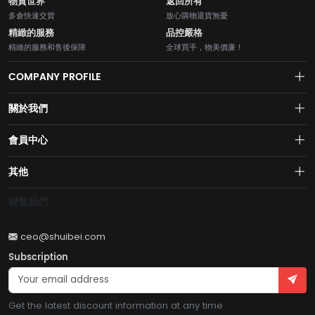
物質世界
返回所有
多倉快速交貨
放心購物退貨無憂
精緻的服務
品控嚴格
精緻的服務和售後保障
全球買手，物美價廉！
COMPANY PROFILE
關於我們
About us
會員中心
水貝網【Shuibei.com始於2007年】130個國家地區7700萬用戶首選的全
Join us
球黃金珠寶跨境電商平臺！AI與區塊鏈的完美結合的【水貝幣$SB】引領
Account
其他
全球黃金珠寶穩定幣RWA新紀元！
Privacy policy
Order
Brand List
聯繫我們
Wishlist
Account
Brand List
ceo@shuibei.com
Terms of use
Subscription
Become a seller
Account
Get the latest discount information at any time