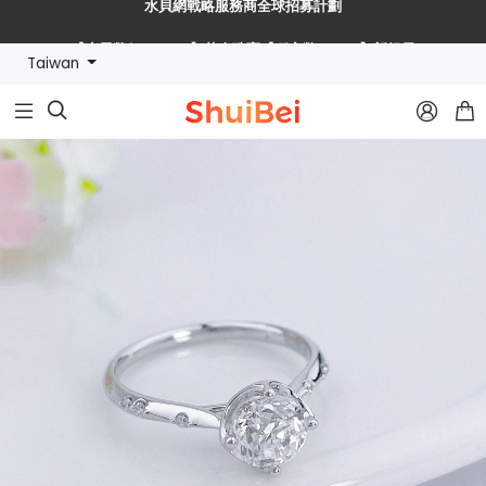
🔥【水貝幣$SHUIBEI】黃金珠寶【穩定幣+RWA】新紀元🔥
Taiwan
水貝網戰略服務商全球招募計劃


