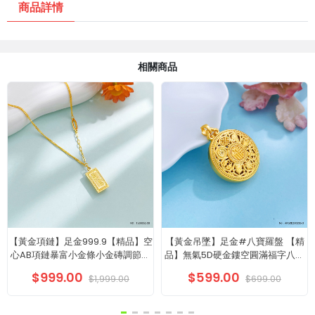
商品詳情
相關商品
【黃金項鏈】足金999.9【精品】空
【黃金吊墜】足金#八寶羅盤 【精
心AB項鏈暴富小金條小金磚調節套
品】無氣5D硬金鏤空圓滿福字八方
鏈
祥瑞羅盤吊墜
$999.00
$599.00
$1,999.00
$699.00