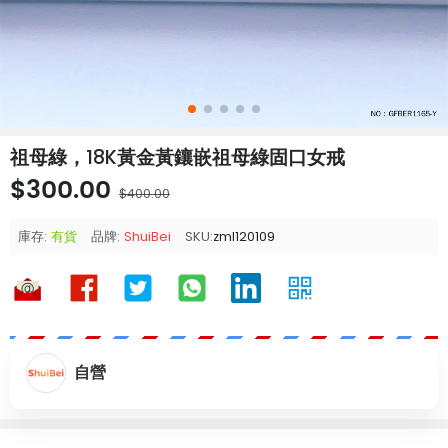
祖母綠，18K黃金黃鑲嵌祖母綠固口女戒
$300.00
$400.00
庫存:
有貨
品牌:
ShuiBei
SKU:
zml120109
自營