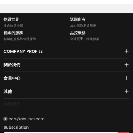
物質世界
返回所有
多倉快速交貨
放心購物退貨無憂
精緻的服務
品控嚴格
精緻的服務和售後保障
全球買手，物美價廉！
COMPANY PROFILE
關於我們
About us
會員中心
水貝網【Shuibei.com始於2007年】130個國家地區7700萬用戶首選的全
Join us
球黃金珠寶跨境電商平臺！AI與區塊鏈的完美結合的【水貝幣$SB】引領
Account
其他
全球黃金珠寶穩定幣RWA新紀元！
Privacy policy
Order
Brand List
聯繫我們
Wishlist
Account
Brand List
ceo@shuibei.com
Terms of use
Subscription
Become a seller