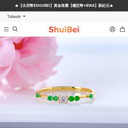
🔥【水貝幣$SHUIBEI】黃金珠寶【穩定幣+RWA】新紀元🔥
Taiwan
水貝網戰略服務商全球招募計劃


