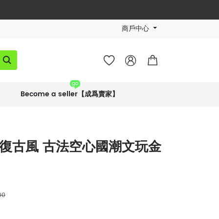
商戶中心




go
Become a seller【成爲賣家】
#復古風 古法空心國潮文玩金
00