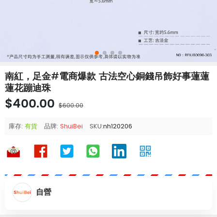
南紅，足金#電商爆款 古法空心銅錢吊飾好事蓮蓮
蓮花蹦迪珠
$400.00
$600.00
庫存:
有貨
品牌:
ShuiBei
SKU:
nh120206
自營