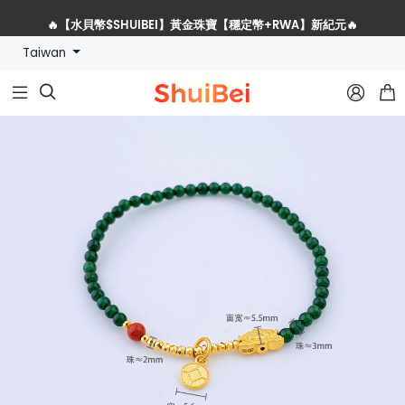
🔥【水貝幣$SHUIBEI】黃金珠寶【穩定幣+RWA】新紀元🔥
Taiwan
水貝網戰略服務商全球招募計劃


