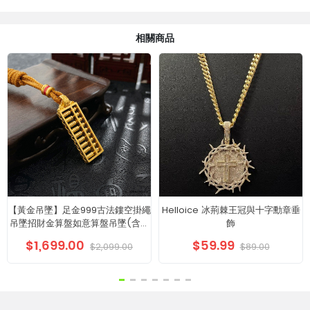
相關商品
【黃金吊墜】足金999古法鏤空掛繩
Helloice 冰荊棘王冠與十字勳章垂
吊墜招財金算盤如意算盤吊墜(含配
飾
件)
$1,699.00
$59.99
$2,099.00
$89.00