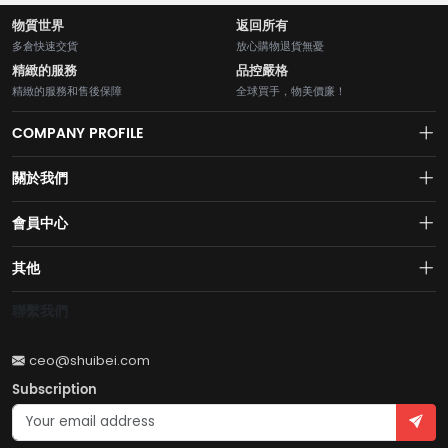
物質世界
返回所有
多倉快速交貨
放心購物退貨無憂
精緻的服務
品控嚴格
精緻的服務和售後保障
全球買手，物美價廉！
COMPANY PROFILE
關於我們
About us
會員中心
水貝網【Shuibei.com始於2007年】130個國家地區7700萬用戶首選的全
Join us
球黃金珠寶跨境電商平臺！AI與區塊鏈的完美結合的【水貝幣$SB】引領
Account
其他
全球黃金珠寶穩定幣RWA新紀元！
Privacy policy
Order
Brand List
聯繫我們
Wishlist
Account
Brand List
ceo@shuibei.com
Terms of use
Subscription
Become a seller
Account