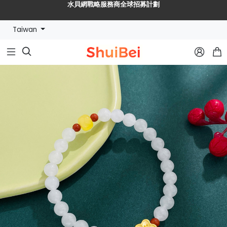
🔥【水貝幣$SHUIBEI】黃金珠寶【穩定幣+RWA】新紀元🔥
Taiwan
水貝網戰略服務商全球招募計劃


