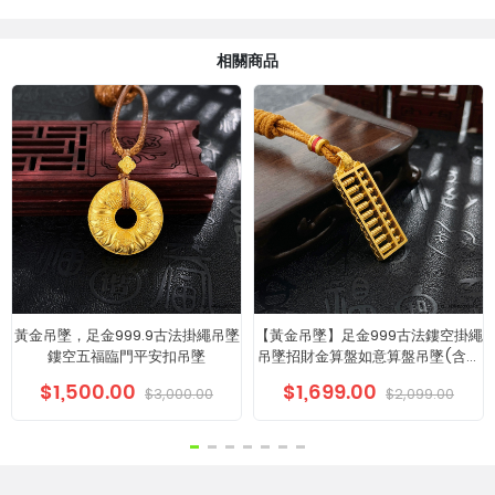
相關商品
黃金吊墜，足金999.9古法掛繩吊墜
【黃金吊墜】足金999古法鏤空掛繩
鏤空五福臨門平安扣吊墜
吊墜招財金算盤如意算盤吊墜(含配
件)
$1,500.00
$1,699.00
$3,000.00
$2,099.00