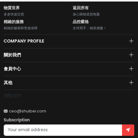
物質世界
返回所有
多倉快速交貨
放心購物退貨無憂
精緻的服務
品控嚴格
精緻的服務和售後保障
全球買手，物美價廉！
COMPANY PROFILE
關於我們
About us
會員中心
水貝網【Shuibei.com始於2007年】130個國家地區7700萬用戶首選的全
Join us
球黃金珠寶跨境電商平臺！AI與區塊鏈的完美結合的【水貝幣$SB】引領
Account
其他
全球黃金珠寶穩定幣RWA新紀元！
Privacy policy
Order
Brand List
聯繫我們
Wishlist
Account
Brand List
ceo@shuibei.com
Terms of use
Subscription
Become a seller
Account