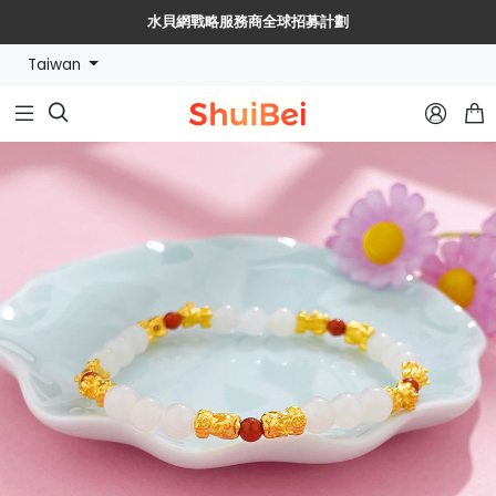
🔥【水貝幣$SHUIBEI】黃金珠寶【穩定幣+RWA】新紀元🔥
Taiwan


