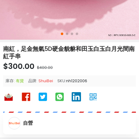
南紅，足金無氣5D硬金貌貅和田玉白玉白月光間南
紅手串
$300.00
$400.00
庫存:
有貨
品牌:
ShuiBei
SKU:
nh1202006
自營