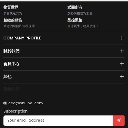
物質世界
返回所有
多倉快速交貨
放心購物退貨無憂
精緻的服務
品控嚴格
精緻的服務和售後保障
全球買手，物美價廉！
COMPANY PROFILE
關於我們
About us
會員中心
水貝網【Shuibei.com始於2007年】130個國家地區7700萬用戶首選的全
Join us
球黃金珠寶跨境電商平臺！AI與區塊鏈的完美結合的【水貝幣$SB】引領
Account
其他
全球黃金珠寶穩定幣RWA新紀元！
Privacy policy
Order
Brand List
聯繫我們
Wishlist
Account
Brand List
ceo@shuibei.com
Terms of use
Subscription
Become a seller
Account