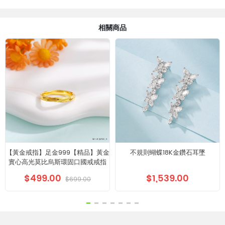
相關商品
【黃金戒指】足金999【精品】黃金
不規則蝴蝶18K金鑽石耳墜
實心高光莫比烏斯環固口國戒戒指
$499.00
$1,539.00
$699.00