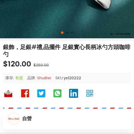
銀飾，足銀#禮,品擺件 足銀實心長柄冰勺方頭咖啡
勺
$120.00
$250.00
庫存:
有貨
品牌:
ShuiBei
SKU:
ys120222
自營