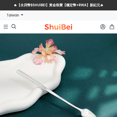
🔥【水貝幣$SHUIBEI】黃金珠寶【穩定幣+RWA】新紀元🔥
Taiwan
水貝網戰略服務商全球招募計劃


