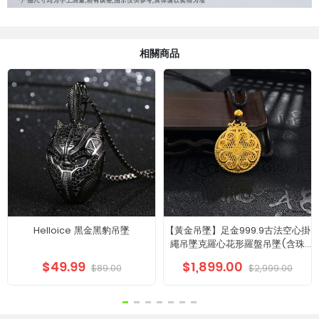
相關商品
Helloice 黑金黑豹吊墜
【黃金吊墜】足金999.9古法空心掛
繩吊墜克羅心花形羅盤吊墜(含珠
子)
$49.99
$1,899.00
$89.00
$2,999.00