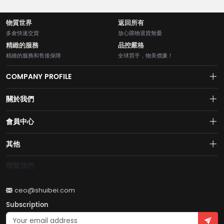
物質世界
返回所有
多倉快速交貨
放心購物退貨無憂
精緻的服務
品控嚴格
精緻的服務和售後保障
全球買手，物美價廉！
COMPANY PROFILE
關於我們
About us
會員中心
水貝網【Shuibei.com始於2007年】130個國家地區7700萬用戶首選的全
Join us
球黃金珠寶跨境電商平臺！AI與區塊鏈的完美結合的【水貝幣$SB】引領
Account
其他
全球黃金珠寶穩定幣RWA新紀元！
Privacy policy
Order
Brand List
聯繫我們
Wishlist
Account
Brand List
ceo@shuibei.com
Terms of use
Subscription
Become a seller