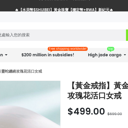
🔥【水貝幣$SHUIBEI】黃金珠寶【穩定幣+RWA】新紀元🔥
水貝網戰略服務商全球招募計劃
Free shipping worldwide!
top
on
$200 million in subsidies!
High jade cargo
肖靈蛇纏繞攻瑰花活口女戒
【黃金戒指】黃
攻瑰花活口女戒
$499.00
$699.00