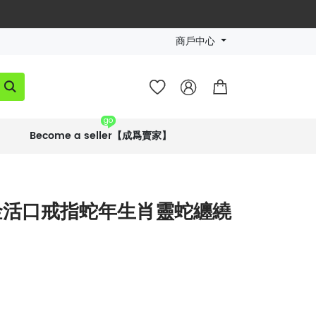
商戶中心




go
Become a seller【成爲賣家】
金活口戒指蛇年生肖靈蛇纏繞