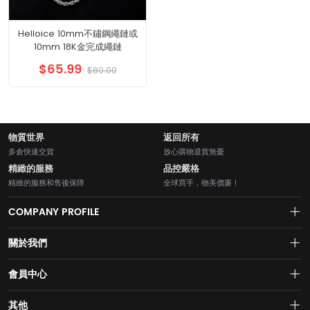
Helloice 10mm不鏽鋼繩鏈或
10mm 18K金完成繩鏈
$65.99
$80.00
物質世界
返回所有
多倉快速交貨
放心購物退貨無憂
精緻的服務
品控嚴格
精緻的服務和售後保障
全球買手，物美價廉！
COMPANY PROFILE
關於我們
About us
會員中心
水貝網【Shuibei.com始於2007年】130個國家地區7700萬用戶首選的全
Join us
球黃金珠寶跨境電商平臺！AI與區塊鏈的完美結合的【水貝幣$SB】引領
Account
其他