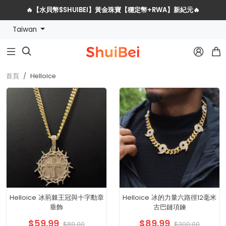
🔥【水貝幣$SHUIBEI】黃金珠寶【穩定幣+RWA】新紀元🔥
Taiwan
水貝網戰略服務商全球招募計劃



首頁
Helloice
Helloice 冰荊棘王冠與十字勳章
Helloice 冰的力量六路徑12毫米
垂飾
古巴鏈項鍊
$59.99
$89.99
$89.00
$300.00