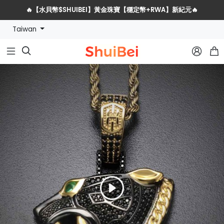
🔥【水貝幣$SHUIBEI】黃金珠寶【穩定幣+RWA】新紀元🔥
Taiwan
水貝網戰略服務商全球招募計劃


