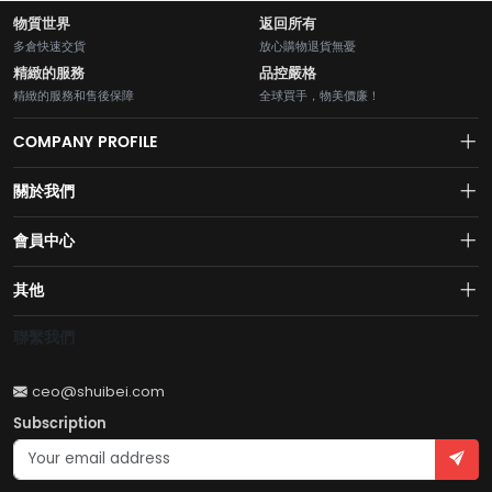
物質世界
返回所有
多倉快速交貨
放心購物退貨無憂
精緻的服務
品控嚴格
精緻的服務和售後保障
全球買手，物美價廉！
COMPANY PROFILE
關於我們
About us
會員中心
水貝網【Shuibei.com始於2007年】130個國家地區7700萬用戶首選的全
Join us
球黃金珠寶跨境電商平臺！AI與區塊鏈的完美結合的【水貝幣$SB】引領
Account
其他
全球黃金珠寶穩定幣RWA新紀元！
Privacy policy
Order
Brand List
聯繫我們
Wishlist
Account
Brand List
ceo@shuibei.com
Terms of use
Subscription
Become a seller
Account