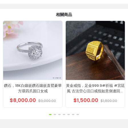
相關商品
鑽石，18K白鑲嵌鑽石鑲嵌直臂豪華
黃金戒指，足金999.9#祈福 #宮廷
方環四爪固口女戒
風 古法空心活口戒指如意側邊回紋
福字方戒福字男戒帶字方牌男士戒
$8,000.00
$1,500.00
$9,000.00
$1,800.00
指