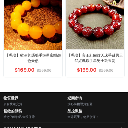
【瑪瑙】雞油黃瑪瑙手鏈男蜜蠟顏
【瑪瑙】帝王紅回紋天珠手鏈男天
色天然
然紅瑪瑙手串男士款玉髓
$169.00
$199.00
$299.00
$299.00
物質世界
返回所有
多倉快速交貨
放心購物退貨無憂
精緻的服務
品控嚴格
精緻的服務和售後保障
全球買手，物美價廉！