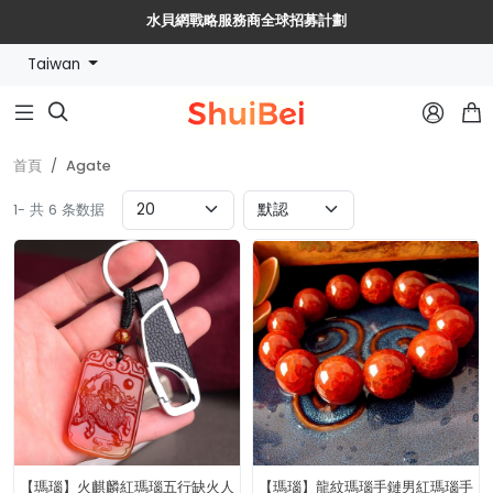
水貝網戰略服務商全球招募計劃
🔥【水貝幣$SHUIBEI】黃金珠寶【穩定幣+RWA】新紀元🔥
Taiwan



首頁
Agate
1- 共 6 条数据
【瑪瑙】火麒麟紅瑪瑙五行缺火人
【瑪瑙】龍紋瑪瑙手鏈男紅瑪瑙手