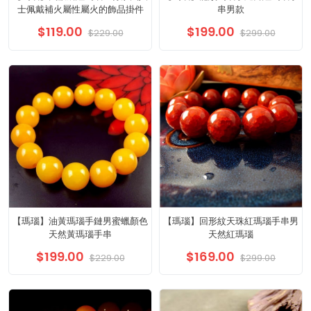
士佩戴補火屬性屬火的飾品掛件
串男款
$119.00
$199.00
$229.00
$299.00
【瑪瑙】油黃瑪瑙手鏈男蜜蠟顏色
【瑪瑙】回形紋天珠紅瑪瑙手串男
天然黃瑪瑙手串
天然紅瑪瑙
$199.00
$169.00
$229.00
$299.00