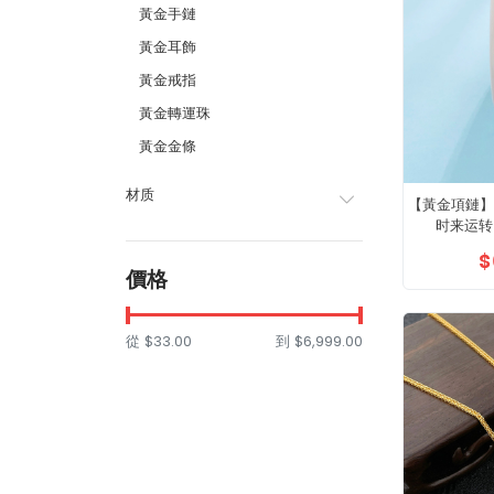
黃金手鏈
黃金耳飾
黃金戒指
黃金轉運珠
黃金金條
材质
【黃金項鏈】足
时来运转
$
價格
從
$33.00
到
$6,999.00