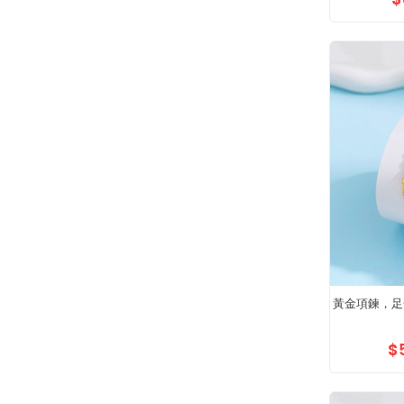
黃金項鍊，足
$