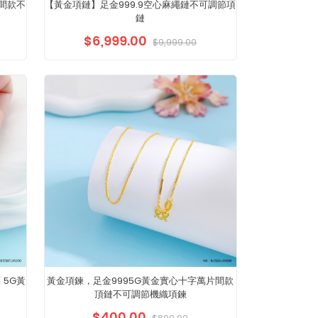
士間款不
【黃金項鏈】足金999.9空心麻繩鏈不可調節項
鏈
$6,999.00
$9,999.00
 5G黃
黃金項鍊，足金9995G黃金實心十字萬片間款
頂鏈不可調節機織項鍊
$400.00