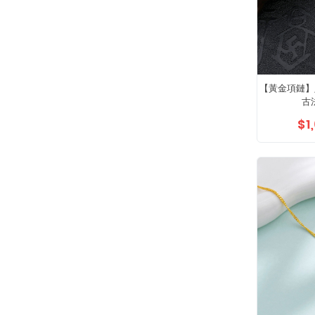
【黃金項鏈】
古
$1