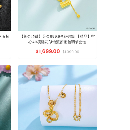
 #招
【黃金項鏈】足金999.9#花锦簇 【精品】空
心AB项链花似锦流苏锁包调节套链
$1,699.00
$1,999.00