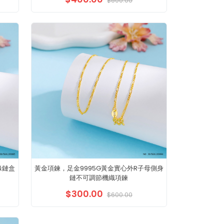
$800.00
緣鏈盒
黃金項鍊，足金9995G黃金實心外R子母側身
鏈不可調節機織項鍊
$300.00
$600.00