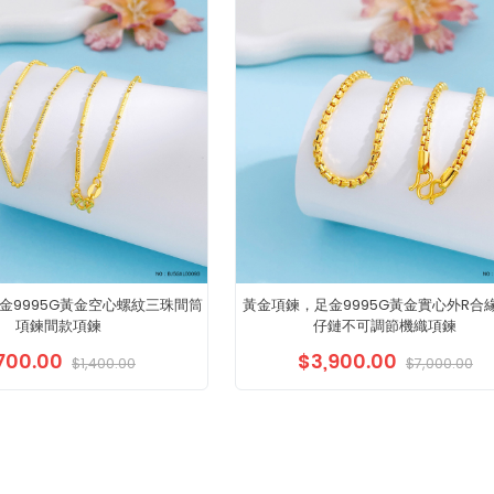
金9995G黃金空心螺紋三珠間筒
黃金項鍊，足金9995G黃金實心外R合
項鍊間款項鍊
仔鏈不可調節機織項鍊
700.00
$3,900.00
$1,400.00
$7,000.00