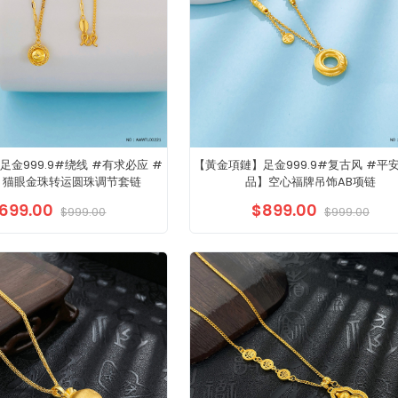
金999.9#绕线 #有求必应 #
【黃金項鏈】足金999.9#复古风 #平安
 猫眼金珠转运圆珠调节套链
品】空心福牌吊饰AB项链
699.00
$899.00
$999.00
$999.00