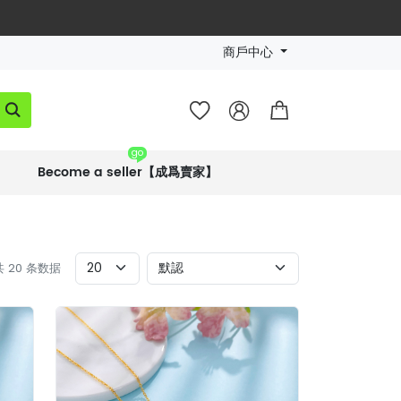
商戶中心




go
Become a seller【成爲賣家】
 共 20 条数据