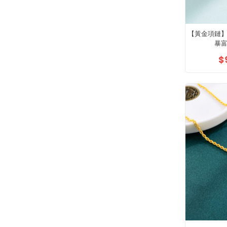
【黃金項鏈】
暴
$