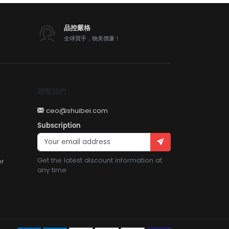
品控嚴格
全球買手，物美價廉！
聯繫我們
ceo@shuibei.com
Subscription
Get the latest discount information at
er
any time