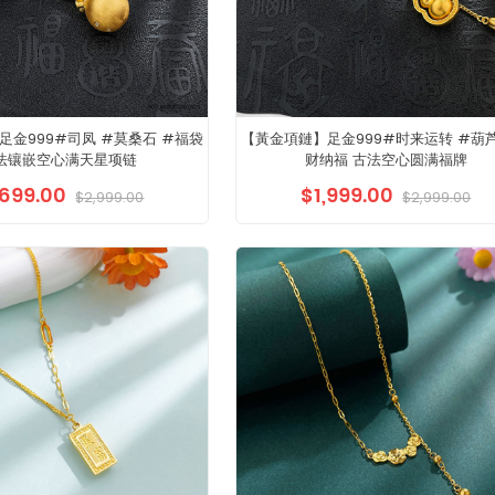
足金999#司凤 #莫桑石 #福袋
【黃金項鏈】足金999#时来运转 #葫芦
法镶嵌空心满天星项链
财纳福 古法空心圆满福牌
,699.00
$1,999.00
$2,999.00
$2,999.00