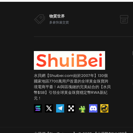
物質世界
多倉快速交貨
水貝網【Shuibei.com始於2007年】130個
國家地區7700萬用戶首選的全球黃金珠寶跨
境電商平臺！AI與區塊鏈的完美結合的【水貝
幣$SB】引領全球黃金珠寶穩定幣RWA新紀
元！