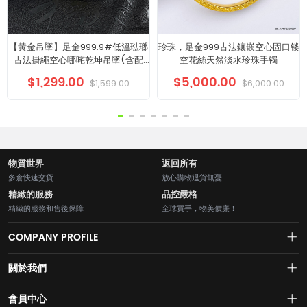
【黃金吊墜】足金999.9#低溫琺瑯
珍珠，足金999古法鑲嵌空心固口镂
古法掛繩空心哪咤乾坤吊墜(含配
空花絲天然淡水珍珠手镯
件)
$1,299.00
$5,000.00
$1,599.00
$6,000.00
物質世界
返回所有
多倉快速交貨
放心購物退貨無憂
精緻的服務
品控嚴格
精緻的服務和售後保障
全球買手，物美價廉！
COMPANY PROFILE
關於我們
About us
會員中心