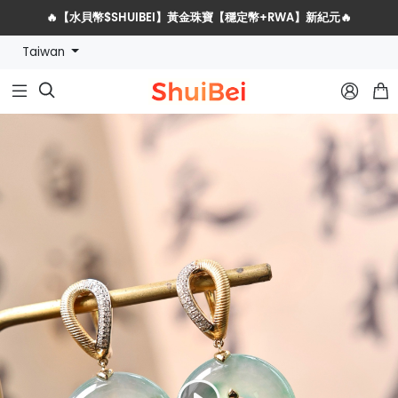
🔥【水貝幣$SHUIBEI】黃金珠寶【穩定幣+RWA】新紀元🔥
Taiwan
水貝網戰略服務商全球招募計劃


