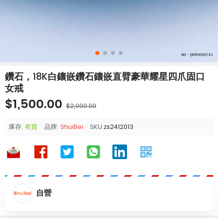
鑽石，18K白鑲嵌鑽石鑲嵌直臂豪華耀星四爪固口
女戒
$1,500.00
$2,000.00
庫存:
有貨
品牌:
ShuiBei
SKU:
zs2412013
自營