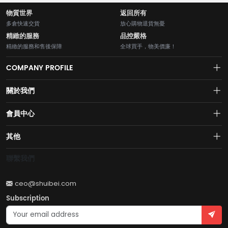
物質世界
返回所有
多倉快速交貨
放心購物退貨無憂
精緻的服務
品控嚴格
精緻的服務和售後保障
全球買手，物美價廉！
COMPANY PROFILE
關於我們
About us
會員中心
水貝網【Shuibei.com始於2007年】130個國家地區7700萬用戶首選的全
Join us
球黃金珠寶跨境電商平臺！AI與區塊鏈的完美結合的【水貝幣$SB】引領
Account
其他
全球黃金珠寶穩定幣RWA新紀元！
Privacy policy
Order
Brand List
聯繫我們
Wishlist
Account
Brand List
ceo@shuibei.com
Terms of use
Subscription
Become a seller
Account