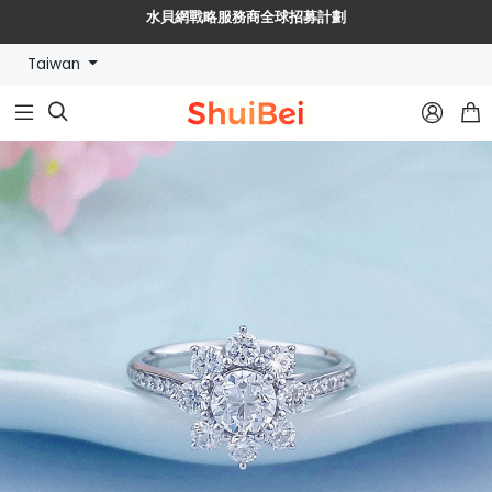
🔥【水貝幣$SHUIBEI】黃金珠寶【穩定幣+RWA】新紀元🔥
Taiwan
水貝網戰略服務商全球招募計劃


