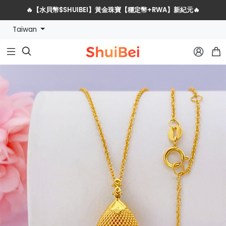
🔥【水貝幣$SHUIBEI】黃金珠寶【穩定幣+RWA】新紀元🔥
Taiwan
水貝網戰略服務商全球招募計劃


