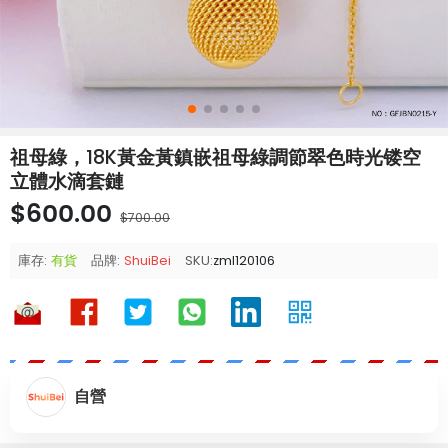
祖母綠，18K黃金黃鎮嵌祖母綠調節翠色時光镂空
立體水滴套鏈
$600.00
$700.00
庫存:
有貨
品牌:
ShuiBei
SKU:
zml120106
自營