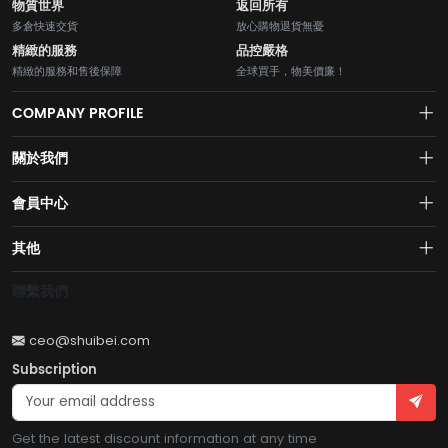
物質世界
返回所有
多倉快速交貨
放心購物退貨無憂
精緻的服務
品控嚴格
精緻的服務和售後保障
全球買手，物美價廉！
COMPANY PROFILE
關於我們
About us
會員中心
水貝網【Shuibei.com始於2007年】130個國家地區7700萬用戶首選的全
Join us
球黃金珠寶跨境電商平臺！AI與區塊鏈的完美結合的【水貝幣$SB】引領
Account
其他
全球黃金珠寶穩定幣RWA新紀元！
Privacy policy
Order
Brand List
聯繫我們
Wishlist
Account
Brand List
ceo@shuibei.com
Terms of use
Subscription
Become a seller
Account
Get the latest discount information at any time