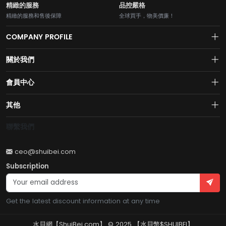
精緻的服務
品控嚴格
精緻的服務和售後保障
全球買手，物美價廉！
COMPANY PROFILE
關於我們
About us
會員中心
水貝網【Shuibei.com始於2007年】130個國家地區7700萬用戶首選的全
Join us
球黃金珠寶跨境電商平臺！AI與區塊鏈的完美結合的【水貝幣$SB】引領
Account
其他
全球黃金珠寶穩定幣RWA新紀元！
Privacy policy
Order
Brand List
聯繫我們
Wishlist
Account
Brand List
ceo@shuibei.com
Terms of use
Subscription
Become a seller
Account
Get the latest discount information at any time
水貝網【ShuiBei.com】 © 2025 【水貝幣$SHUIBEI】