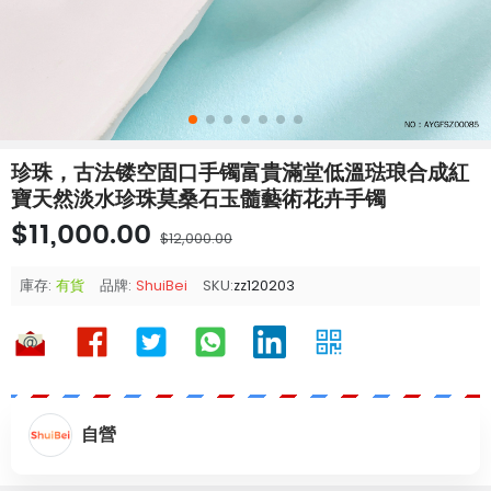
珍珠，古法镂空固口手镯富貴滿堂低溫琺琅合成紅
寶天然淡水珍珠莫桑石玉髓藝術花卉手镯
$11,000.00
$12,000.00
庫存:
有貨
品牌:
ShuiBei
SKU:
zz120203
自營