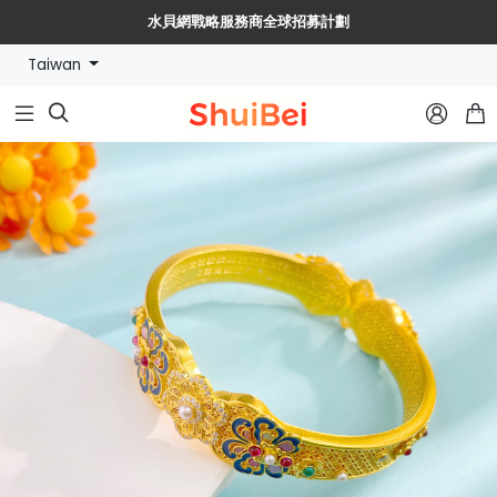
水貝網戰略服務商全球招募計劃
Taiwan
🔥【水貝幣$SHUIBEI】黃金珠寶【穩定幣+RWA】新紀元🔥


