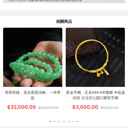
相關商品
翡翠珠鏈，高冰蛋面項鍊，一串青
黃金手鐲，足金999.9#盤纏 #低溫
提
琺琅 古法空心固口圓管手鐲
$32,000.00
$3,000.00
$64,000.00
$6,000.00