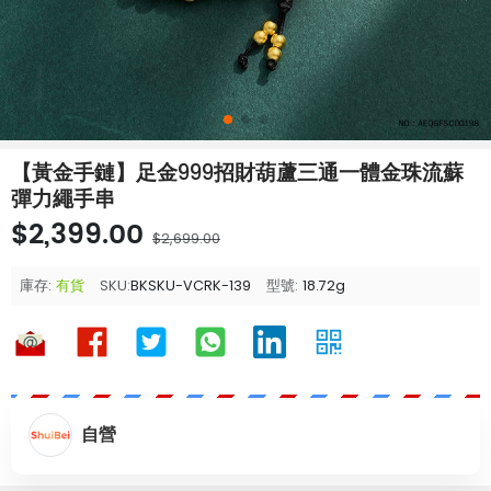
【黃金手鏈】足金999招財葫蘆三通一體金珠流蘇
彈力繩手串
$2,399.00
$2,699.00
庫存:
有貨
SKU:
BKSKU-VCRK-139
型號:
18.72g
自營