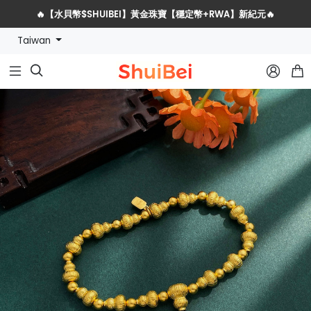
🔥【水貝幣$SHUIBEI】黃金珠寶【穩定幣+RWA】新紀元🔥
Taiwan
水貝網戰略服務商全球招募計劃


