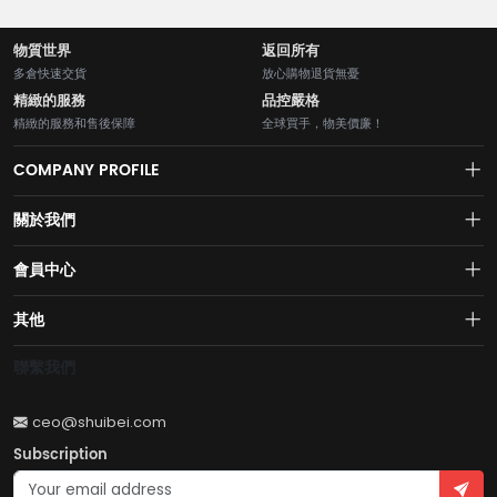
物質世界
返回所有
多倉快速交貨
放心購物退貨無憂
精緻的服務
品控嚴格
精緻的服務和售後保障
全球買手，物美價廉！
COMPANY PROFILE
關於我們
About us
會員中心
水貝網【Shuibei.com始於2007年】130個國家地區7700萬用戶首選的全
Join us
球黃金珠寶跨境電商平臺！AI與區塊鏈的完美結合的【水貝幣$SB】引領
Account
其他
全球黃金珠寶穩定幣RWA新紀元！
Privacy policy
Order
Brand List
聯繫我們
Wishlist
Account
Brand List
ceo@shuibei.com
Terms of use
Subscription
Become a seller