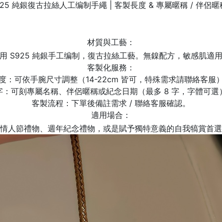
925 純銀復古拉絲人工编制手繩 | 客製長度 & 專屬暱稱 / 伴侶
材質與工藝
：
用 S925 純銀手工编制，復古拉絲工藝。無鎳配方，敏感肌適
客製化服務
：
度
：可依手腕尺寸調整（14-22cm 皆可，特殊需求請聯絡客服
字
：可刻專屬名稱、伴侶暱稱或紀念日期（最多 8 字，字體可選
客製流程
：下單後備註需求 / 聯絡客服確認。
適用場合
：
情人節禮物、週年紀念禮物，或是賦予獨特意義的自我犒賞首選