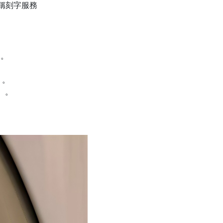
暱稱刻字服務
用。
）。
）。