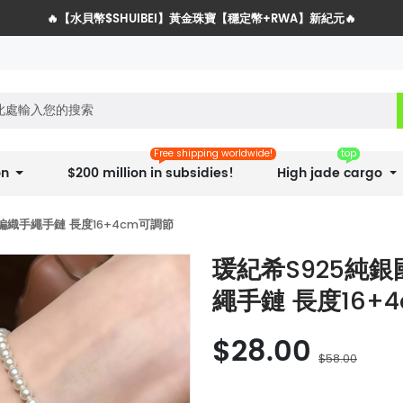
🔥【水貝幣$SHUIBEI】黃金珠寶【穩定幣+RWA】新紀元🔥
水貝網戰略服務商全球招募計劃
Free shipping worldwide!
top
on
$200 million in subsidies!
High jade cargo
織手繩手鏈 長度16+4cm可調節
瑗紀希S925純
繩手鏈 長度16+
$28.00
$58.00