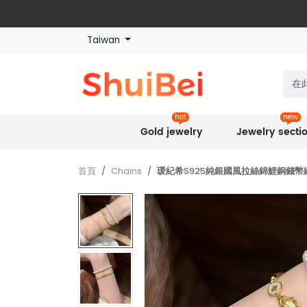
Taiwan
hot
new
Gold jewelry
Jewelry secti
首頁
Chains
瑗紀希S925純銀國風拉絲錦鯉銅錢幣編