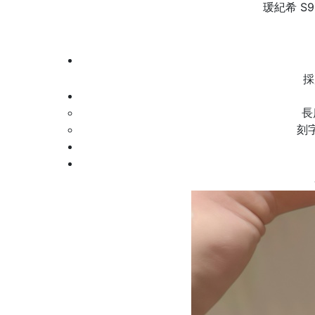
瑗紀希 S
採
長
刻