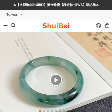
🔥【水貝幣$SHUIBEI】黃金珠寶【穩定幣+RWA】新紀元🔥
Taiwan
水貝網戰略服務商全球招募計劃


