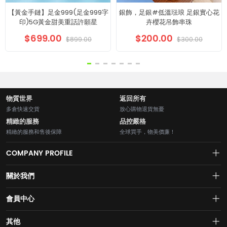
【黃金手鏈】足金999(足金999字
銀飾，足銀#低溫琺琅 足銀實心花
印)5G黃金甜美重話許願星
卉櫻花吊飾串珠
$699.00
$200.00
$899.00
$300.00
物質世界
返回所有
多倉快速交貨
放心購物退貨無憂
精緻的服務
品控嚴格
精緻的服務和售後保障
全球買手，物美價廉！
COMPANY PROFILE
關於我們
About us
會員中心
水貝網【Shuibei.com始於2007年】130個國家地區7700萬用戶首選的全
Join us
球黃金珠寶跨境電商平臺！AI與區塊鏈的完美結合的【水貝幣$SB】引領
Account
其他
全球黃金珠寶穩定幣RWA新紀元！